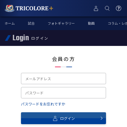
ホーム
試合
フォトギャラリー
動画
コラム・レ
Login
ログイン
会員の方
パスワードをお忘れですか
ログイン