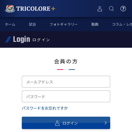
ホーム
試合
フォトギャラリー
動画
コラム・レ
Login
ログイン
会員の方
パスワードをお忘れですか
ログイン