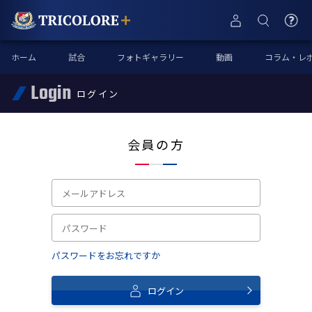
ホーム
試合
フォトギャラリー
動画
コラム・レ
Login
ログイン
会員の方
パスワードをお忘れですか
ログイン