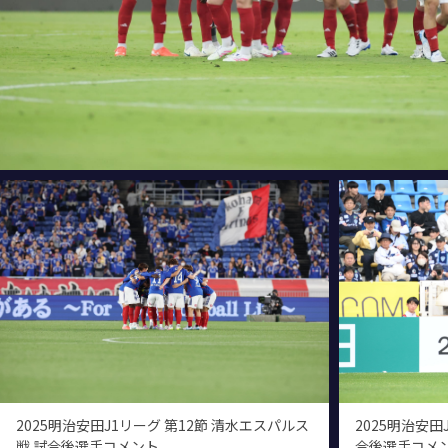
2025明治安田J1リーグ 第12節 清水エスパルス
2025明治安田
戦 試合後選手コメント
合後選手コメ