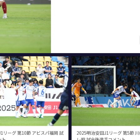
J1リーグ 第10節 アビスパ福岡 試
2025明治安田J1リーグ 第5節
ント
レ戦 試合後選手コメント