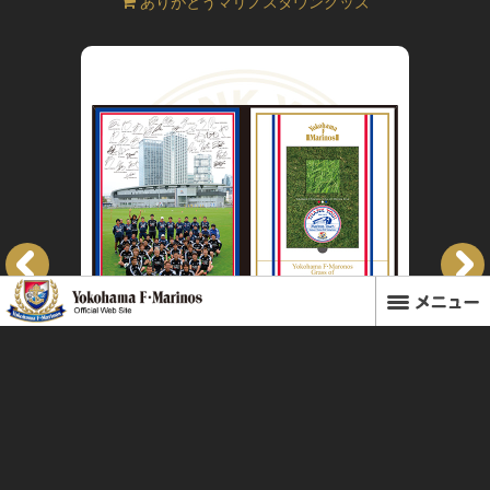
ありがとうマリノスタウングッズ
ース
マリノスタウン芝付ブック型ファイル
価格（税込）
2,160円