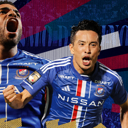
SCHEDULE
TICKETS
ACCESS
NEXT MATCHES
スケジュール
席種とチケット価格
アクセス
今後の試合日程