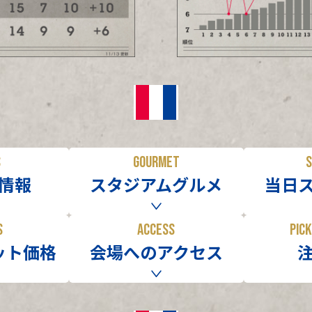
S
GOURMET
S
情報
スタジアムグルメ
当日
S
ACCESS
PICK
ット価格
会場へのアクセス