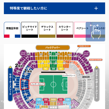
特等席で観戦したい方に
ピッチサイド
デラックス
カウンター
席種全体図
ペアシート
メインSSS
シート
シート
シート