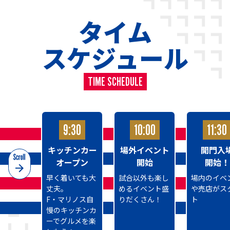
タイム
スケジュール
TIME SCHEDULE
9:30
10:00
11:30
キッチンカー
場外イベント
開門入
オープン
開始
開始！
早く着いても大
試合以外も楽し
場内のイベ
丈夫。
めるイベント盛
や売店がス
F・マリノス自
りだくさん！
ト
慢のキッチンカ
ーでグルメを楽