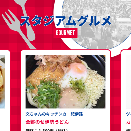
スタジアムグルメ
GOURMET
文ちゃんのキッチンカー紀伊路
ヴ
全部のせ伊勢うどん
カ
価格： 1,300円（税込）
価