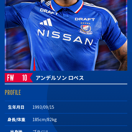
FW
10
アンデルソン ロペス
PROFILE
生年月日
1993/09/15
身長/体重
185cm/82kg
出身地
ブラジル