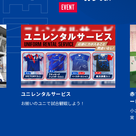
EVENT
ユニレンタルサービス
赤
ー
お揃いのユニで試合観戦しよう！
小
実