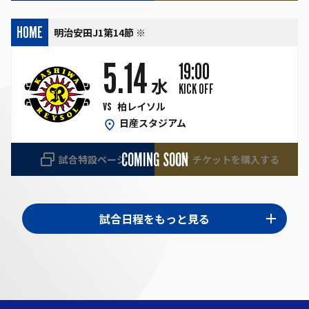
HOME
明治安田J1第14節 ※
5.14
19:00
水
KICK OFF
vs
柏レイソル
日産スタジアム
COMING SOON
試合特設ページ
チケットを購入する
試合日程をもっと見る