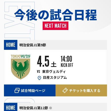
今後の試合日程
NEXT MATCH
HOME
明治安田J1第9節
4.5
14:00
土
KICK OFF
vs
東京ヴェルディ
日産スタジアム
試合特設ページ
チケットを購入する
HOME
明治安田J1第12節 ※