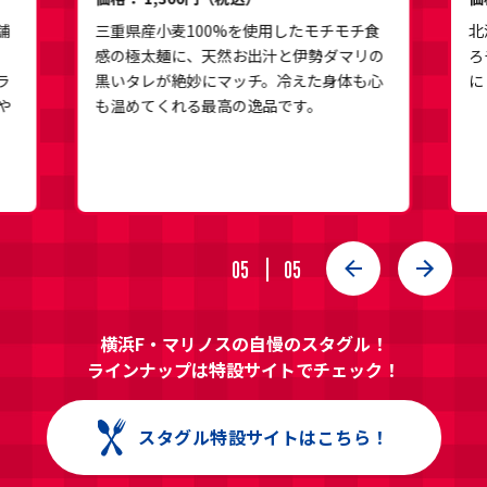
舗
三重県産小麦100%を使用したモチモチ食
北
感の極太麺に、天然お出汁と伊勢ダマリの
ろ
ラ
黒いタレが絶妙にマッチ。冷えた身体も心
に
や
も温めてくれる最高の逸品です。
05
05
横浜F・マリノスの自慢のスタグル！
ラインナップは特設サイトでチェック！
スタグル特設サイトはこちら！