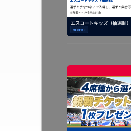
エスコートキッズ（抽選制）
選手と手をつないで入場し、選手と集合写
※年長〜小学6年生対象
エスコートキッズ（抽選制
more ›