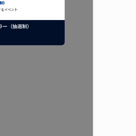
制）
するイベント
ラー（抽選制）