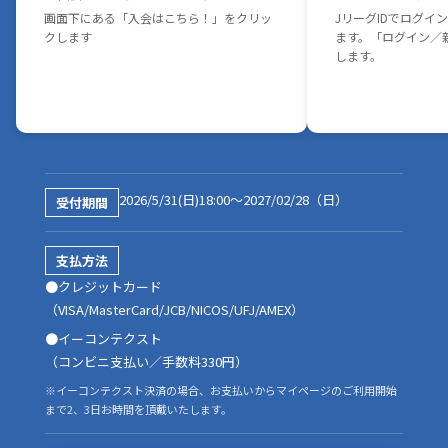
-
-
-
画面下にある「入会はこちら！」をクリッ
JリーグIDでログイ
2枚
1枚
1枚
チケット
クします
ます。「ログイン／
会員優先チケット購入権
します。
-
一次優先
二次優先
三次優先
一次優先
一次優先
回数券購入権利
〇
〇
〇
-
〇
〇
会員証（ICカード）
2026/5/31(日)18:00～2027/02/28（日）
受付期間
※新規会員希望者のみ ※継続会員は情報シールのみ
〇
〇
〇
〇
〇
〇
支払方法
●クレジットカード
バースデーカード
（VISA/MasterCard/JCB/NICOS/UFJ/AMEX）
〇
〇
〇
〇
-
-
●イーコンテクスト
パーソナルバースデーメッセージ&選手直筆サイン色紙プレゼント
（コンビニ支払い／手数料330円）
※イーコンテクスト決済の場合、お支払いからマイページのご利用開始
〇
-
-
-
-
-
まで2、3日お時間を頂戴いたします。
会員限定プレゼント抽選会