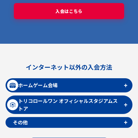
〇
〇
〇
〇
-
-
入会はこちら
トリコロール＋年間利用権
その他
〇
-
-
-
-
-
マイページのご利用
〇
〇
〇
〇
〇
〇
日産スタジアム 会員名掲出権
インターネット以外の入会方法
-
-
-
-
〇
-
日産スタジアム駐車券購入権（単券）
ホームゲーム会場
-
-
-
-
〇
〇
トリコロールワン オフィシャルスタジアムス
日産スタジアム年間駐車券購入権利
トア
※SSS以上
〇
その他
-
-
-
-
〇
※3