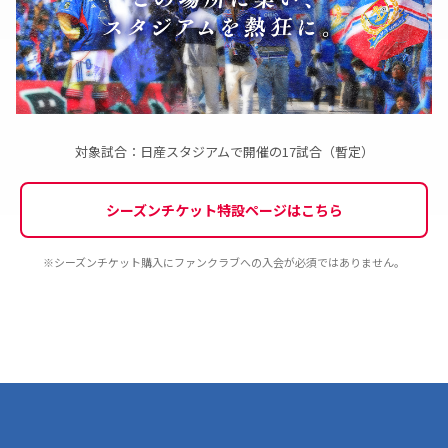
〇
〇
〇
〇
-
-
☆ウォーミングアップ時のハイタッチキッズ（抽選制）
※年長～中学3年生対象
イベント
〇
〇
〇
〇
-
-
対象試合：日産スタジアムで開催の17試合（暫定）
☆メモリアルフォト
〇
〇
〇
〇
-
-
シーズンチケット特設ページはこちら
☆バックステージ見学（抽選制）
〇
-
-
-
-
-
※シーズンチケット購入にファンクラブへの入会が必須ではありません。
Ｆ・マリノススポーツパーク練習見学
※プレミアム会員の当選時はご本人のみご参加いただけます。同行者の参加は出
来ません
〇
〇
-
-
-
-
※1
※2
選手ふれあいイベント他（抽選制）
※一部イベントは運用によって対象変更あり