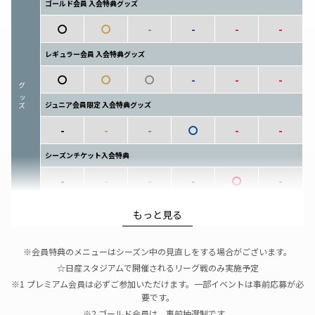
ゴールド会員 入会特典グッズ
〇
〇
-
-
-
-
レギュラー会員 入会特典グッズ
〇
〇
〇
-
-
-
グッズ
ジュニア会員限定 入会特典グッズ
-
-
-
〇
-
-
シーズンチケット入会特典
-
-
-
-
〇
-
ホームゲーム開催日 スタジアムショップ優先入場（抽選制）
もっと見る
〇
〇
-
-
-
-
※1
※2
※会員特典のメニューはシーズン中の見直しをする場合がございます。
☆キャラクター写真撮影会（抽選制）
☆日産スタジアムで開催されるリーグ戦のみ実施予定
※3羽のスケジュールにより、選抜メンバーになる可能性あり
※1 プレミアム会員は必ずご参加いただけます。一部イベントは事前応募が必
要です。
〇
〇
-
-
-
-
※2 ゴールド会員は、事前抽選制です。