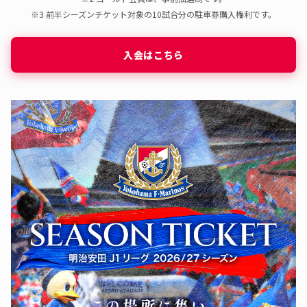
☆選手バスお出迎え（抽選制）
※3 前半シーズンチケット対象の10試合分の駐車券購入権利です。
〇
〇
-
-
-
-
※1
※2
入会はこちら
☆試合前記念撮影（抽選制）
〇
〇
-
-
-
-
☆ウォーミングアップ見学（抽選制）
〇
〇
-
-
-
-
☆フラッグベアラー（抽選制）
※小学3年生以上対象
〇
〇
〇
〇
-
-
☆エスコートキッズ（抽選制）
※年長～小学6年生対象
〇
〇
〇
〇
-
-
☆センターサークルバナーベアラー（抽選制）
※小学3年生以上対象