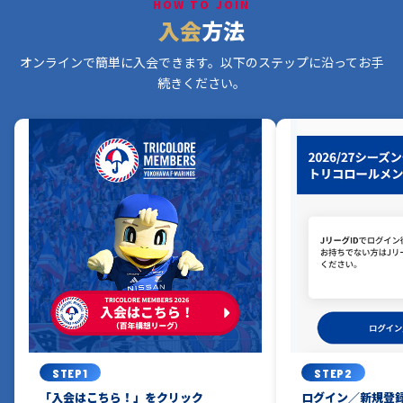
HOW TO JOIN
〇
〇
-
-
-
-
入会
方法
2026/27シーズン 新ユニフォーム発表会 参加権
オンラインで簡単に入会できます。以下のステップに沿ってお手
〇
〇
続きください。
-
-
-
-
※1
※2
トリコロールフェスタ参加権
〇
〇
〇
〇
〇
-
プレミアム会員限定イベント
〇
-
-
-
-
-
ホームゲーム来場特典プレゼント
〇
〇
〇
〇
-
-
観戦チケット（9席種）
-
-
-
-
-
2枚
STEP1
STEP2
観戦チケット（4席種）
「入会はこちら！」をクリック
ログイン／新規登