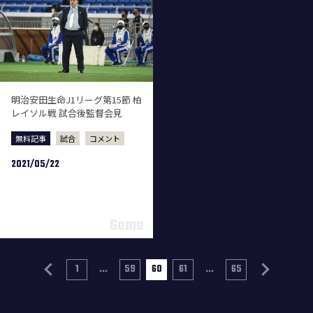
明治安田生命J1リーグ第15節 柏
レイソル戦 試合後監督会見
無料記事
試合
コメント
2021/05/22
1
...
59
60
61
...
65