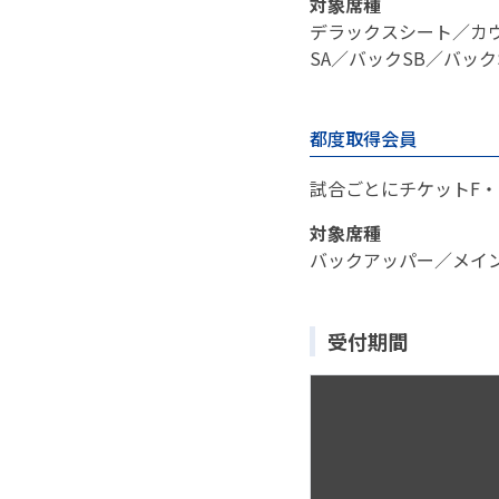
対象席種
デラックスシート／カウ
SA／バックSB／バック
都度取得会員
試合ごとにチケットF
対象席種
バックアッパー／メイ
受付期間