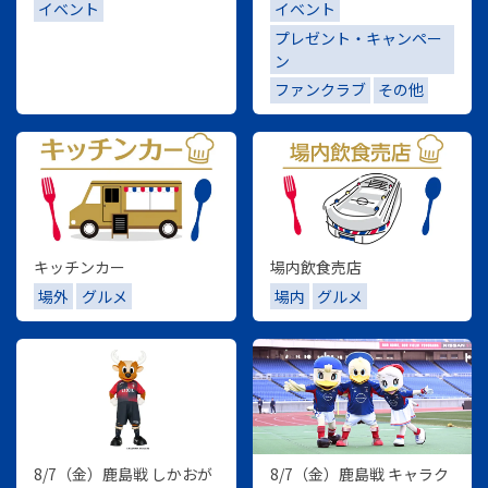
イベント
イベント
プレゼント・キャンペー
ン
ファンクラブ
その他
キッチンカー
場内飲食売店
場外
グルメ
場内
グルメ
8/7（金）鹿島戦 しかおが
8/7（金）鹿島戦 キャラク