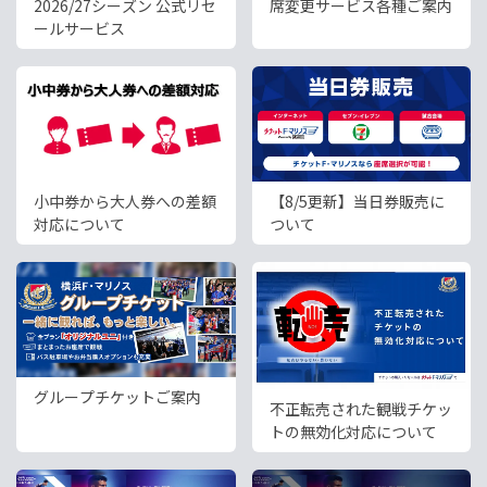
席変更サービス各種ご案内
2026/27シーズン 公式リセ
ールサービス
小中券から大人券への差額
【8/5更新】当日券販売に
対応について
ついて
グループチケットご案内
不正転売された観戦チケッ
トの無効化対応について