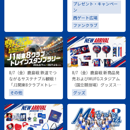
プレゼント・キャンペー
ン
西ゲート広場
ファンクラブ
8/7（金）鹿島戦 鉄道でつ
8/7（金）鹿島戦 新商品発
ながるサステナブル観戦！
売およびMUFGスタジアム
「J1関東8クラブ×トレイ
（国立競技場）グッズスト
ンスタンプラリー」を開催
ア出店のお知らせ
その他
グッズ
します！