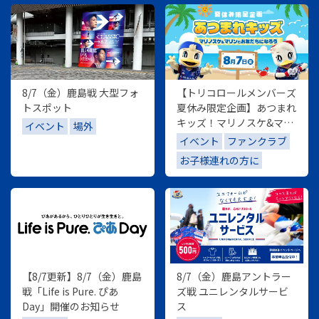
8/7（金）鹿島戦 大型フォ
【トリコロールメンバーズ
トスポット
夏休み限定企画】あつまれ
キッズ！マリノスケ&マリ
イベント
場外
ンとお友だちになろう！
イベント
ファンクラブ
お子様連れの方に
【8/7更新】8/7（金）鹿島
8/7（金）鹿島アントラー
戦「Life is Pure. ぴあ
ズ戦 ユニレンタルサービ
Day」開催のお知らせ
ス