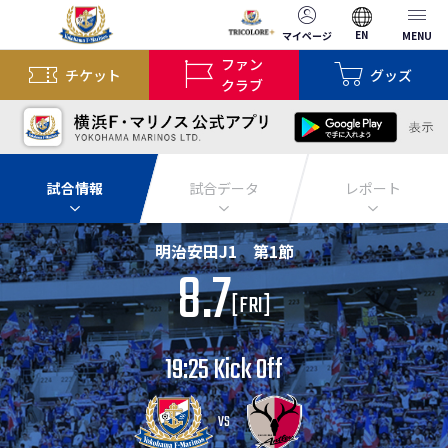
EN
マイページ
MENU
ファン
チケット
グッズ
クラブ
試合情報
試合データ
レポート
明治安田J1 第1節
8.7
[
FRI
]
19:25 Kick Off
VS