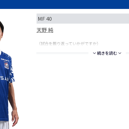
MF 40
天野 純
（試合を振り返っていかがですか）
続きを読む