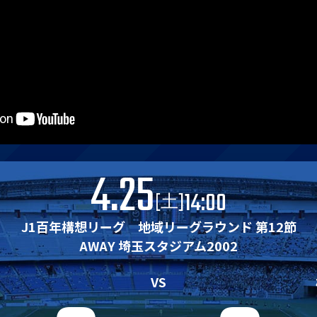
4.25
14:00
[
]
土
J1百年構想リーグ 地域リーグラウンド 第12節
AWAY 埼玉スタジアム2002
VS