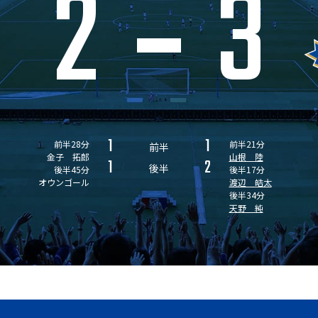
2
3
1
1
前半28分
前半21分
前半
金子 拓郎
山根 陸
1
2
後半
後半45分
後半17分
オウンゴール
渡辺 皓太
後半34分
天野 純